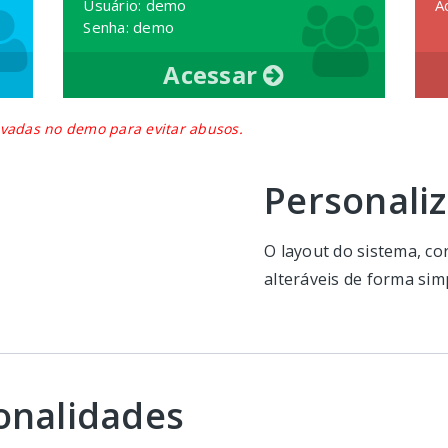
Usuário: demo
A
Senha: demo
Acessar
vadas no demo para evitar abusos.
Personali
O layout do sistema, co
alteráveis de forma simp
onalidades