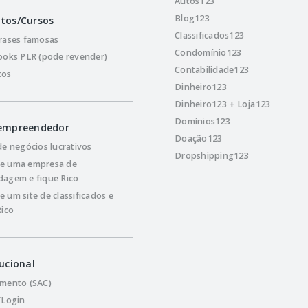
Autos123
Blog123
tos/Cursos
Classificados123
rases famosas
Condomínio123
ooks PLR (pode revender)
Contabilidade123
tos
Dinheiro123
Dinheiro123 + Loja123
Domínios123
 empreendedor
Doação123
de negócios lucrativos
Dropshipping123
e uma empresa de
agem e fique Rico
 um site de classificados e
Rico
tucional
mento (SAC)
/Login