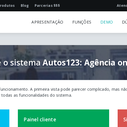
rodutos
Blog
Parcerias $$$
Aten
APRESENTAÇÃO
FUNÇÕES
DEMO
D
e o sistema
Autos123: Agência on-
 funcionamento. A primeira vista pode parecer complicado, mas nã
r todas as funcionalidades do sistema.
Painel cliente
S