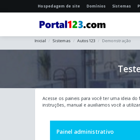
Hospedagem de site
Domínios
Sistemas
P
Inicial
Sistemas
Autos123
Demonstração
Test
Acesse os paineis para você ter uma ideia do
instruções, manual e auxiliamos você a utiliza
Painel administrativo