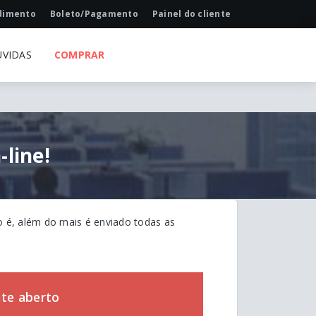
dimento
Boleto/Pagamento
Painel do cliente
ÚVIDAS
COMPRAR
line!
o é, além do mais é enviado todas as
ite aberto