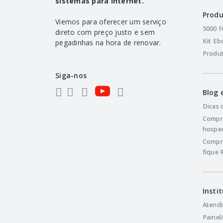
sistemas para internet.
Produ
Viemos para oferecer um serviço
5000 F
direto com preço justo e sem
Kit Eb
pegadinhas na hora de renovar.
Produ
Siga-nos
Blog
Dicas 
Compr
hosped
Compre
fique 
Insti
Atendi
Painel