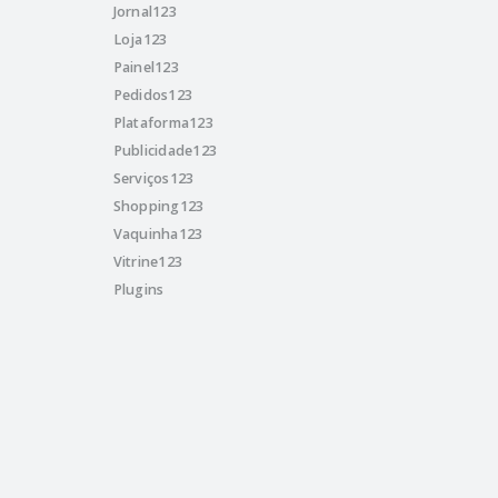
Jornal123
Loja123
Painel123
Pedidos123
Plataforma123
Publicidade123
Serviços123
Shopping123
Vaquinha123
Vitrine123
Plugins