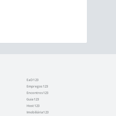
EaD123
Empregos123
Encontros123
Guia123
Host123
Imobiliária123