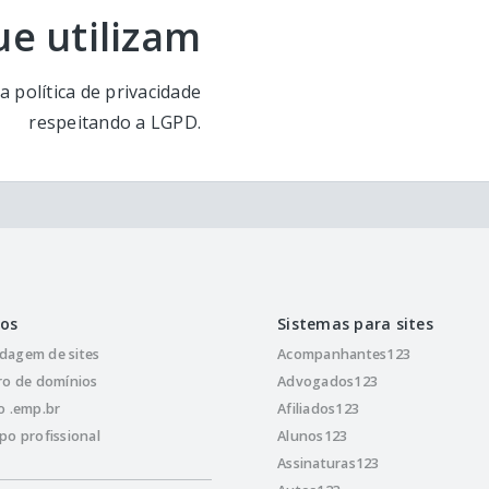
e utilizam
 política de privacidade
respeitando a LGPD.
ços
Sistemas para sites
dagem de sites
Acompanhantes123
ro de domínios
Advogados123
o .emp.br
Afiliados123
po profissional
Alunos123
Assinaturas123