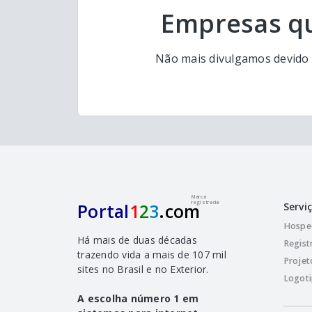
Empresas qu
Não mais divulgamos devido a
Marca
registrada
Portal
1
2
3
.com
Servi
Hospe
Há mais de duas décadas
Regist
trazendo vida a mais de 107 mil
Projet
sites no Brasil e no Exterior.
Logoti
A escolha número 1 em