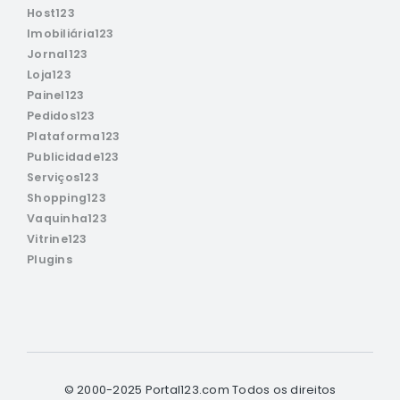
Host123
Imobiliária123
Jornal123
Loja123
Painel123
Pedidos123
Plataforma123
Publicidade123
Serviços123
Shopping123
Vaquinha123
Vitrine123
Plugins
© 2000-2025 Portal123.com Todos os direitos