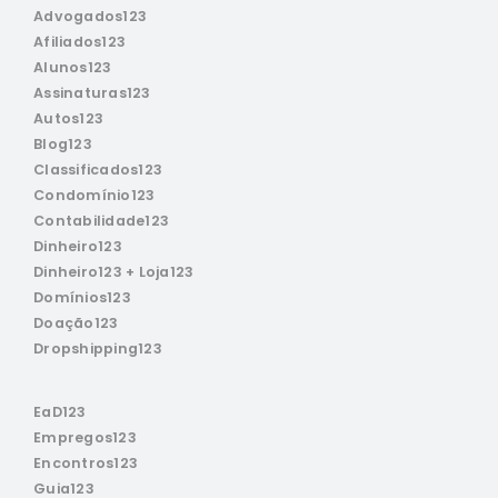
Advogados123
Afiliados123
Alunos123
Assinaturas123
Autos123
Blog123
Classificados123
Condomínio123
Contabilidade123
Dinheiro123
Dinheiro123 + Loja123
Domínios123
Doação123
Dropshipping123
EaD123
Empregos123
Encontros123
Guia123