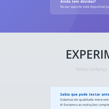
Ainda tem dúvidas?
Nosso suporte está disponível pa
EXPERI
Tenha confiança 
Sabia que pode testar ant
Sistemas de qualidade merecem s
é! Enviamos as instruções comple