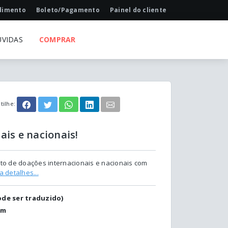
dimento
Boleto/Pagamento
Painel do cliente
ÚVIDAS
COMPRAR
ilhe:
ais e nacionais!
to de doações internacionais e nacionais com
a detalhes...
ode ser traduzido)
om