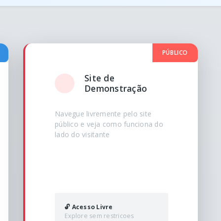
PÚBLICO
Site de
Demonstração
Navegue livremente pelo site
público e veja como funciona do
lado do visitante
🔓 Acesso Livre
Explore sem restricoes