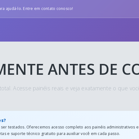
ra ajudá-lo. Entre em contato conosco!
MENTE ANTES DE 
total. Acesse painéis reais e veja exatamente o que voc
es?
er testados. Oferecemos acesso completo aos painéis administrativos e
tas e suporte técnico gratuito para auxiliar você em cada passo.