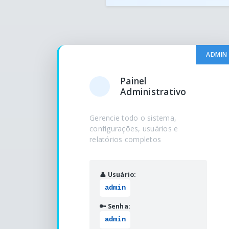
ADMIN
Painel
Administrativo
Gerencie todo o sistema,
configurações, usuários e
relatórios completos
👤 Usuário:
admin
🔑 Senha:
admin