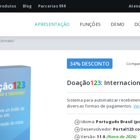
rodutos
Blog
Parcerias $$$
Aten
APRESENTAÇÃO
FUNÇÕES
DEMO
D
cionais!
34% DESCONTO
Compart
Doação
1
2
3
: Internacion
Sistema para automatizar recebimen
diversas formas de pagamentos.
Vej
Idioma:
Português Brasil (p
Desenvolvedor:
Portal123.c
Versão:
11.0
(Novo de 2026)