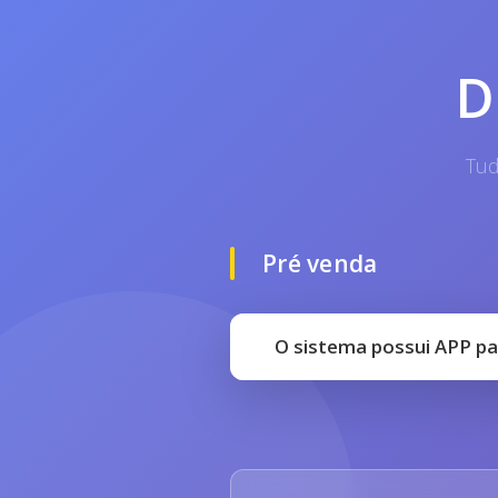
D
Tud
Pré venda
O sistema possui APP pa