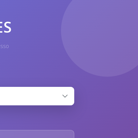
ES
esso