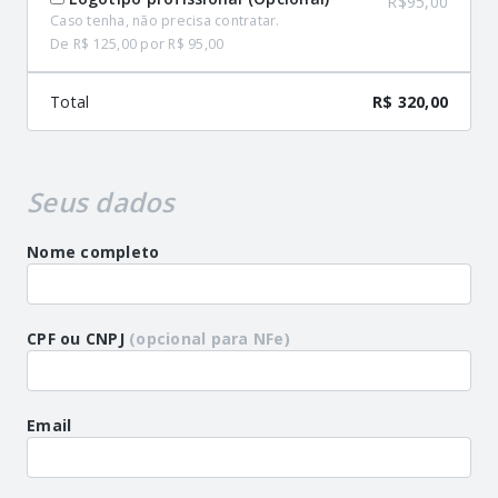
R$95,00
Caso tenha, não precisa contratar.
De R$ 125,00 por R$ 95,00
Total
R$ 320,00
Seus dados
Nome completo
CPF ou CNPJ
(opcional para NFe)
Email