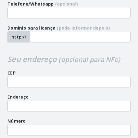
Telefone/Whatsapp
(opcional)
Domínio para licença
(pode informar depois)
http://
Seu endereço
(opcional para NFe)
CEP
Endereço
Número