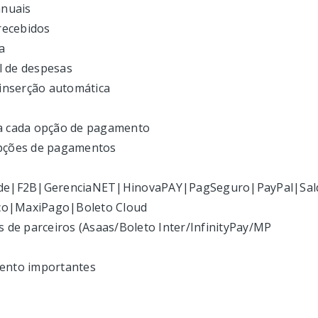
anuais
recebidos
a
l de despesas
inserção automática
ra cada opção de pagamento
opções de pagamentos
ede|F2B|GerenciaNET|HinovaPAY|PagSeguro|PayPal|Sal
nco|MaxiPago|Boleto Cloud
s de parceiros (Asaas/Boleto Inter/InfinityPay/MP
mento importantes