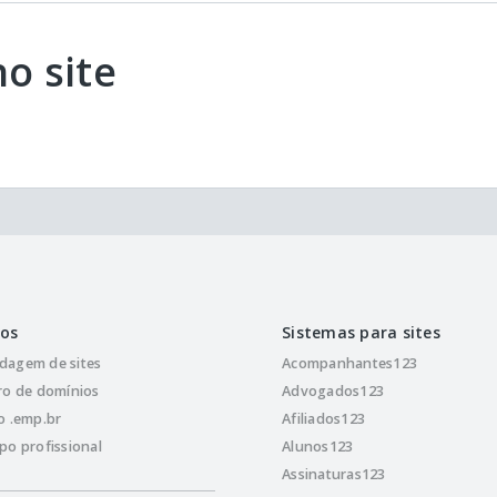
o site
ços
Sistemas para sites
dagem de sites
Acompanhantes123
ro de domínios
Advogados123
o .emp.br
Afiliados123
po profissional
Alunos123
Assinaturas123