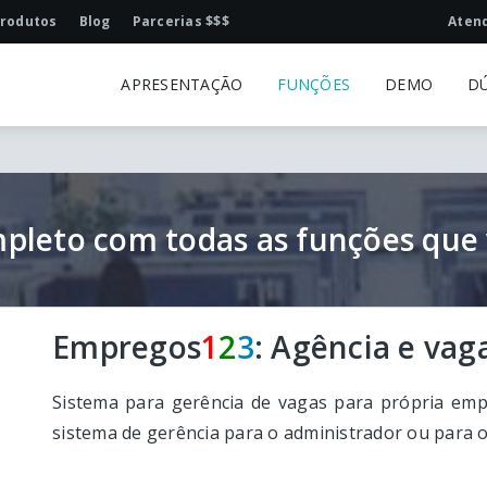
rodutos
Blog
Parcerias $$$
Aten
APRESENTAÇÃO
FUNÇÕES
DEMO
D
pleto com todas as funções que 
Empregos
1
2
3
: Agência e vag
Sistema para gerência de vagas para própria emp
sistema de gerência para o administrador ou para o 