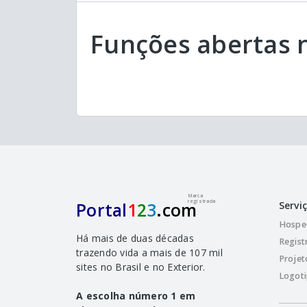
Funções abertas n
Marca
registrada
Portal
1
2
3
.com
Servi
Hospe
Há mais de duas décadas
Regist
trazendo vida a mais de 107 mil
Projet
sites no Brasil e no Exterior.
Logoti
A escolha número 1 em