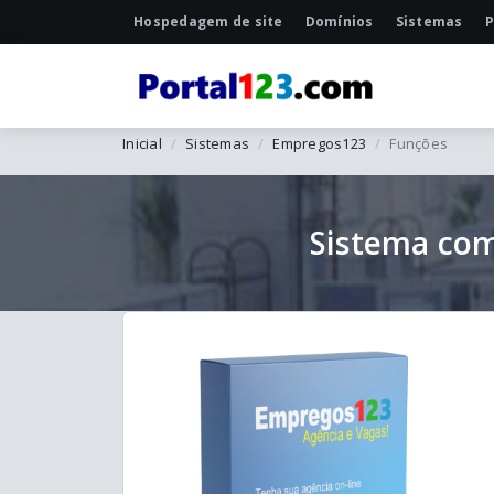
Hospedagem de site
Domínios
Sistemas
P
Inicial
Sistemas
Empregos123
Funções
Sistema com