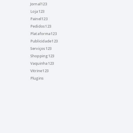
Jornal123
Loja123
Painel123
Pedidos123
Plataforma123
Publicidade123
Serviços123
Shopping123
Vaquinha123
Vitrine123
Plugins