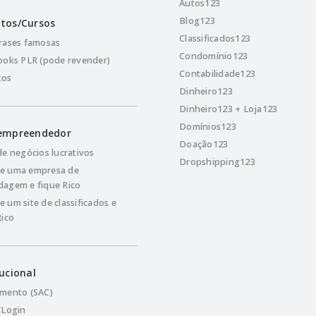
Autos123
Blog123
tos/Cursos
Classificados123
rases famosas
Condomínio123
ooks PLR (pode revender)
Contabilidade123
tos
Dinheiro123
Dinheiro123 + Loja123
Domínios123
 empreendedor
Doação123
de negócios lucrativos
Dropshipping123
e uma empresa de
agem e fique Rico
 um site de classificados e
Rico
tucional
mento (SAC)
/Login