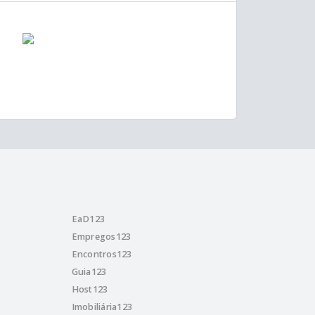
EaD123
Empregos123
Encontros123
Guia123
Host123
Imobiliária123