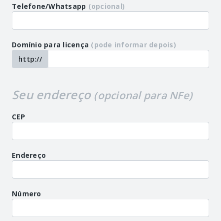
Telefone/Whatsapp
(opcional)
Domínio para licença
(pode informar depois)
http://
Seu endereço
(opcional para NFe)
CEP
Endereço
Número