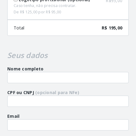
R$95,00
Caso tenha, não precisa contratar.
De R$ 125,00 por R$ 95,00
Total
R$ 195,00
Seus dados
Nome completo
CPF ou CNPJ
(opcional para NFe)
Email