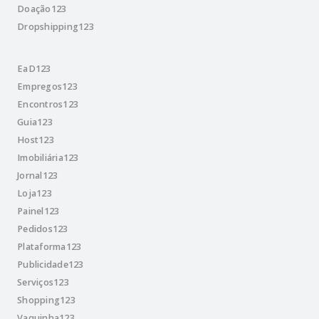
Doação123
Dropshipping123
EaD123
Empregos123
Encontros123
Guia123
Host123
Imobiliária123
Jornal123
Loja123
Painel123
Pedidos123
Plataforma123
Publicidade123
Serviços123
Shopping123
Vaquinha123