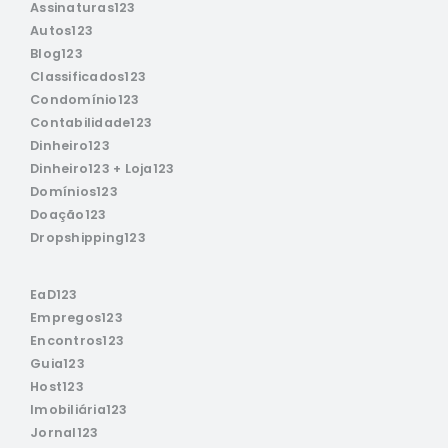
Assinaturas123
Autos123
Blog123
Classificados123
Condomínio123
Contabilidade123
Dinheiro123
Dinheiro123 + Loja123
Domínios123
Doação123
Dropshipping123
EaD123
Empregos123
Encontros123
Guia123
Host123
Imobiliária123
Jornal123