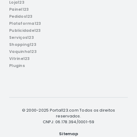
Loja123
Painel123
Pedidos123
Plataforma123
Publicidade123
Serviços123
Shopping123
Vaquinha123
Vitrine123
Plugins
© 2000-2025 Portal123.com Todos os direitos
reservados.
CNPJ: 06.178.394/0001-59
Sitemap